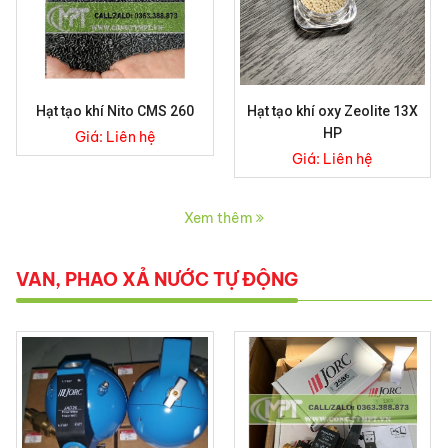
Hạt tạo khí Nito CMS 260
Hạt tạo khí oxy Zeolite 13X
HP
Giá:
Liên hệ
Giá:
Liên hệ
Xem thêm
VAN, PHAO XẢ NƯỚC TỰ ĐỘNG