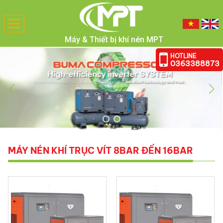
Toggle
navigation
Máy & Thiết bị khí nén MPT
HOTLINE
0363388873
MÁY NÉN KHÍ TRỤC VÍT 8BAR ĐẾN 16BAR