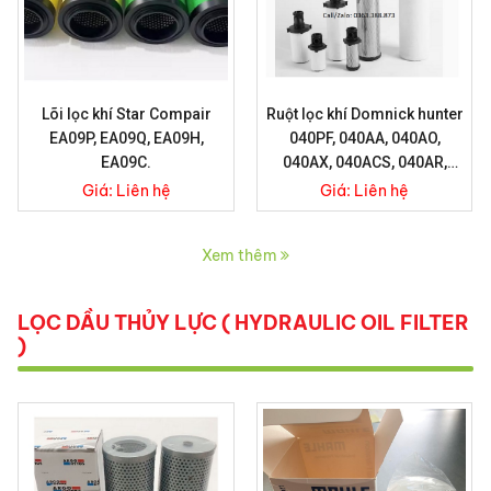
Lõi lọc khí Star Compair
Ruột lọc khí Domnick hunter
EA09P, EA09Q, EA09H,
040PF, 040AA, 040AO,
EA09C.
040AX, 040ACS, 040AR,
040AAR.
Giá:
Liên hệ
Giá:
Liên hệ
Xem thêm
LỌC DẦU THỦY LỰC ( HYDRAULIC OIL FILTER
)