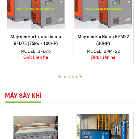
Máy nén khí trục vít buma
Máy nén khí Buma BPM22
BFD75 (75kw - 100HP)
(30HP)
MODEL: BFD75
MODEL: BPM-22
Giá:
Liên hệ
Giá:
Liên hệ
Xem thêm
MÁY SẤY KHÍ