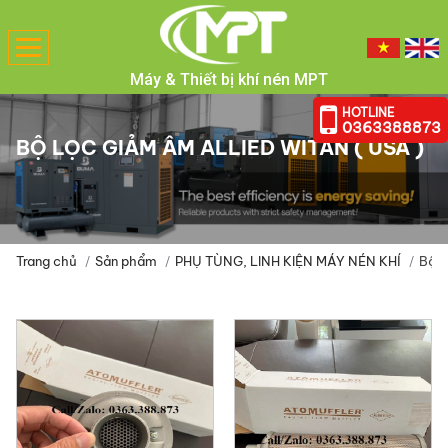
Toggle
navigation
Máy & Thiết bị khí nén MPT
HOTLINE
0363388873
BỘ LỌC GIẢM ÂM ALLIED WITAN ( USA )
Trang chủ
Sản phẩm
PHỤ TÙNG, LINH KIỆN MÁY NÉN KHÍ
Bộ l