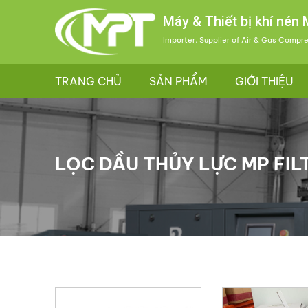
Máy & Thiết bị khí nén
Importer, Supplier of Air & Gas Compr
TRANG CHỦ
SẢN PHẨM
GIỚI THIỆU
LỌC DẦU THỦY LỰC MP FIL