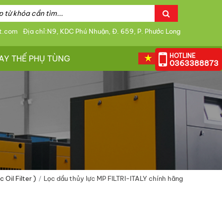
t.com
Địa chỉ:N9, KDC Phú Nhuận, Đ. 659, P. Phước Long
HOTLINE
AY THẾ PHỤ TÙNG
0363388873
Oil Filter )
Lọc dầu thủy lực MP FILTRI-ITALY chính hãng