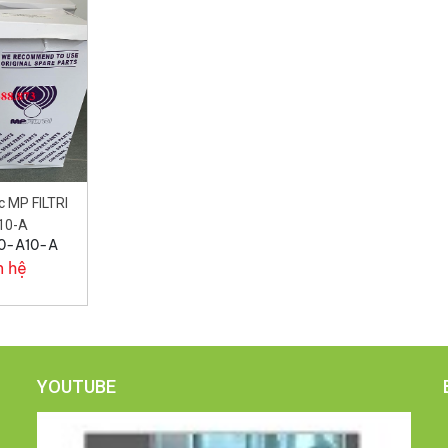
c MP FILTRI
10-A
50-A10-A
n hệ
YOUTUBE