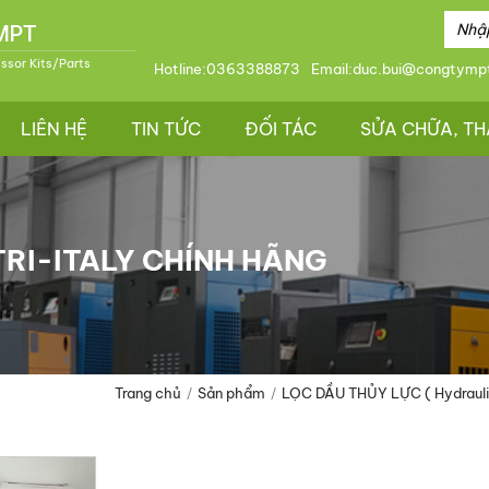
 MPT
essor Kits/Parts
Hotline:
0363388873
Email:
duc.bui@congtymp
LIÊN HỆ
TIN TỨC
ĐỐI TÁC
SỬA CHỮA, TH
TRI-ITALY CHÍNH HÃNG
Trang chủ
Sản phẩm
LỌC DẦU THỦY LỰC ( Hydraulic 