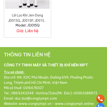
Lõi Lọc Khí Jen-Dong
JD015Q, JD015P, JD015S,
Model: JD015Q
JD015C.
Giá:
Liên hệ
THÔNG TIN LIÊN HỆ
CÔNG TY TNHH MÁY VÀ THIẾT BỊ KHÍ NÉN MPT
Trụ sở chính:
Địa chỉ: N9, KDC Phú Nhuận, Đường 659, Phường Phước
Long, Thành phố Hồ Chí Minh, Việt Nam
Mã số thuế: 0316676027
Tel.: 0869243248 Hotline/Zalo(Mr. Đức): 00363388873
Email: duc.bui@congtympt.com
Website: www.congtympt.vn - www.congtympt.online