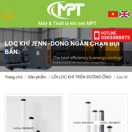
Toggle
navigation
Máy & Thiết bị khí nén MPT
HOTLINE
0363388873
LỌC KHÍ JENN-DONG NGĂN CHẶN BỤI
BẨN.
Trang chủ
Sản phẩm
LÕI LỌC KHÍ TRÊN ĐƯỜNG ỐNG
Lọc khí