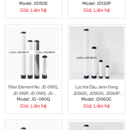
Model: JD150S
Model: JD120P
JD150C.
JD120C.
Giá:
Liên hệ
Giá:
Liên hệ
Filter Element No. JD-090Q,
Lọc Hơi Dầu Jenn-Dong
JD-090P, JD-090S, JD-
JD060C, JD060S, JD060P,
Model: JD-090Q
Model: JD060C
090C.
JD060H.
Giá:
Liên hệ
Giá:
Liên hệ