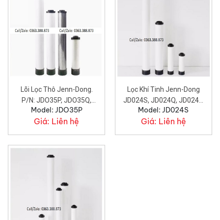
Lõi Lọc Thô Jenn-Dong.
Lọc Khí Tinh Jenn-Dong
P/N: JDO35P, JDO35Q,
JD024S, JD024Q, JD024P,
Model: JDO35P
Model: JD024S
JDO35S, JDO35C.
JD024C.
Giá:
Liên hệ
Giá:
Liên hệ