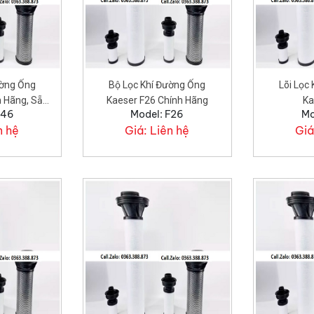
ường Ống
Bộ Lọc Khí Đường Ống
Lõi Lọc
h Hãng, Sẵn
Kaeser F26 Chính Hãng
Ka
F46
Model: F26
Mo
n hệ
Giá:
Liên hệ
Giá