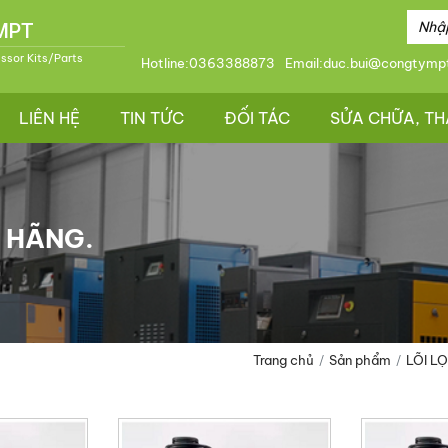
 MPT
essor Kits/Parts
Hotline:
0363388873
Email:
duc.bui@congtymp
LIÊN HỆ
TIN TỨC
ĐỐI TÁC
SỬA CHỮA, TH
H HÃNG.
Trang chủ
Sản phẩm
LÕI L