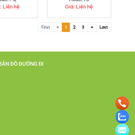
:
Liên hệ
Giá:
Liên hệ
First
«
1
2
3
»
Last
BẢN ĐỒ ĐƯỜNG ĐI