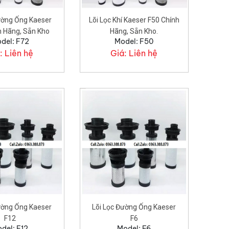
ường Ống Kaeser
Lõi Lọc Khí Kaeser F50 Chính
h Hãng, Sẵn Kho
Hãng, Sẵn Kho.
del: F72
Model: F50
:
Liên hệ
Giá:
Liên hệ
ường Ống Kaeser
Lõi Lọc Đường Ống Kaeser
F12
F6
del: F12
Model: F6