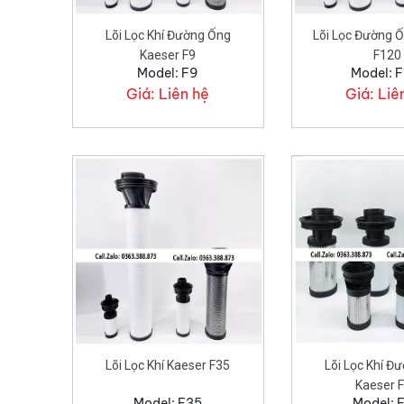
Lõi Lọc Khí Đường Ống
Lõi Lọc Đường 
Kaeser F9
F120
Model: F9
Model: F
Giá:
Liên hệ
Giá:
Liê
Lõi Lọc Khí Kaeser F35
Lõi Lọc Khí Đ
Kaeser 
Model: F35
Model: 