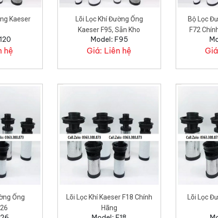
Ống Kaeser
Lõi Lọc Khí Đường Ống
Bộ Lọc Đ
Kaeser F95, Sẵn Kho
F72 Chín
120
Model: F95
Mo
n hệ
Giá:
Liên hệ
Giá
ường Ống
Lõi Lọc Khí Kaeser F18 Chính
Lõi Lọc Đ
F26
Hãng
F26
Model: F18
Mo