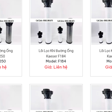
ường Ống
Lõi Lọc Khí Đường Ống
Lõi Lọc
250
Kaeser F184
Ka
F250
Model: F184
Mo
n hệ
Giá:
Liên hệ
Giá