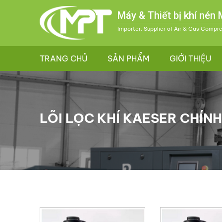
Máy & Thiết bị khí nén
Importer, Supplier of Air & Gas Compr
TRANG CHỦ
SẢN PHẨM
GIỚI THIỆU
LÕI LỌC KHÍ KAESER CHÍN