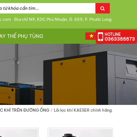
t.com
Địa chỉ:N9, KDC Phú Nhuận, Đ. 659, P. Phước Long
HOTLINE
AY THẾ PHỤ TÙNG
0363388873
ỌC KHÍ TRÊN ĐƯỜNG ỐNG
Lõi lọc khí KAESER chính hãng.