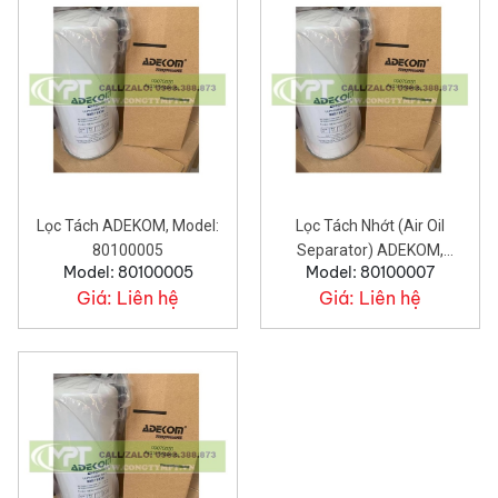
Lọc Tách ADEKOM, Model:
Lọc Tách Nhớt (air Oil
80100005
Separator) ADEKOM,
Model: 80100005
Model: 80100007
Model: 80100007
Giá:
Liên hệ
Giá:
Liên hệ