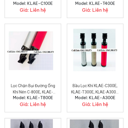
Model: KLAE-C100E
Model: KLAE-T400E
A100E.
A400E.
Giá:
Liên hệ
Giá:
Liên hệ
Lọc Chặn Bụi Đường Ống
Bầu Lọc Khí KLAE-C300E,
Khí Nén C-800E, KLAE-
KLAE-T300E, KLAE-A300E,
Model: KLAE-T800E
Model: KLAE-A300E
T800E, A-800.
Trên Đường Ống Khí Nén.
Giá:
Liên hệ
Giá:
Liên hệ