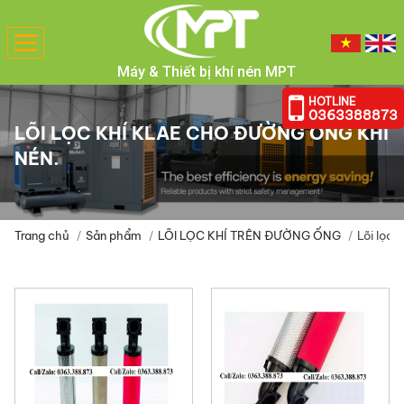
Toggle
navigation
Máy & Thiết bị khí nén MPT
HOTLINE
0363388873
LÕI LỌC KHÍ KLAE CHO ĐƯỜNG ỐNG KHÍ
NÉN.
Trang chủ
Sản phẩm
LÕI LỌC KHÍ TRÊN ĐƯỜNG ỐNG
Lõi lọc 