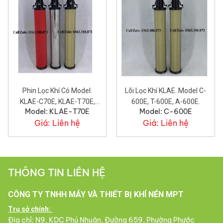
Phin Lọc Khí Có Model:
Lõi Lọc Khí KLAE. Model C-
KLAE-C70E, KLAE-T70E,
600E, T-600E, A-600E.
Model: KLAE-T70E
Model: C-600E
KLAE-A70E.
Giá:
Liên hệ
Giá:
Liên hệ
THÔNG TIN LIÊN HỆ
CÔNG TY TNHH MÁY VÀ THIẾT BỊ KHÍ NÉN MPT
Trụ sở chính:
Địa chỉ: N9, KDC Phú Nhuận, Đường 659, Phường Phước