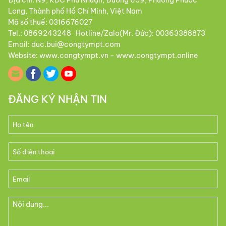
Địa chỉ: N9, KDC Phú Nhuận, Đường 659, Phường Phước
Long, Thành phố Hồ Chí Minh, Việt Nam
Mã số thuế: 0316676027
Tel.: 0869243248 Hotline/Zalo(Mr. Đức): 00363388873
Email: duc.bui@congtympt.com
Website: www.congtympt.vn - www.congtympt.online
ĐĂNG KÝ NHẬN TIN