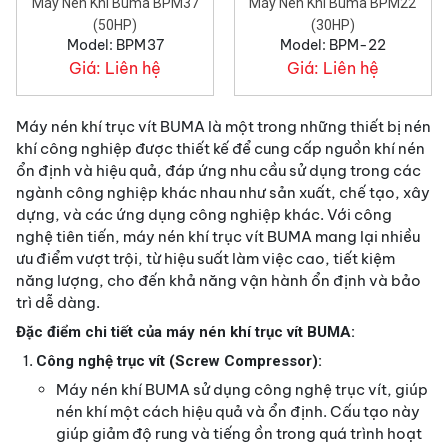
Máy Nén Khí Buma BPM37
Máy Nén Khí Buma BPM22
(50HP)
(30HP)
Model: BPM37
Model: BPM-22
Giá:
Liên hệ
Giá:
Liên hệ
Máy nén khí trục vít BUMA là một trong những thiết bị nén
khí công nghiệp được thiết kế để cung cấp nguồn khí nén
ổn định và hiệu quả, đáp ứng nhu cầu sử dụng trong các
ngành công nghiệp khác nhau như sản xuất, chế tạo, xây
dựng, và các ứng dụng công nghiệp khác. Với công
nghệ tiên tiến, máy nén khí trục vít BUMA mang lại nhiều
ưu điểm vượt trội, từ hiệu suất làm việc cao, tiết kiệm
năng lượng, cho đến khả năng vận hành ổn định và bảo
trì dễ dàng.
Đặc điểm chi tiết của máy nén khí trục vít BUMA:
Công nghệ trục vít (Screw Compressor):
Máy nén khí BUMA sử dụng công nghệ trục vít, giúp
nén khí một cách hiệu quả và ổn định. Cấu tạo này
giúp giảm độ rung và tiếng ồn trong quá trình hoạt