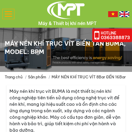
Toggle
navigation
Máy & Thiết bị khí nén MPT
HOTLINE
0363388873
MÁY NÉN KHÍ TRỤC VÍT BIẾN TẦN BUMA,
MODEL: BPM
Trang chủ
Sản phẩm
MÁY NÉN KHÍ TRỤC VÍT 8Bar ĐẾN 16Bar
Máy nén khí trục vít BUMA là một thiết bị nén khí
công nghiệp tiên tiến sử dụng công nghệ trục vít để
nén khí, mang lại hiệu suất cao và ổn định cho các
ứng dụng trong sản xuất, xây dựng và các ngành
công nghiệp khác. Máy có cấu tạo đơn giản, dễ vận
hành và bảo trì, giúp tiết kiệm chi phí vận hành và
bảo dưỡng.